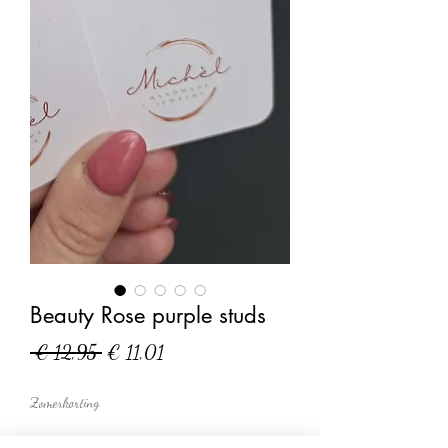
Beauty Rose purple studs
Normale
Verkoopprijs
 € 12,95 
€ 11,01
prijs
Zomerkorting
Aantal
*