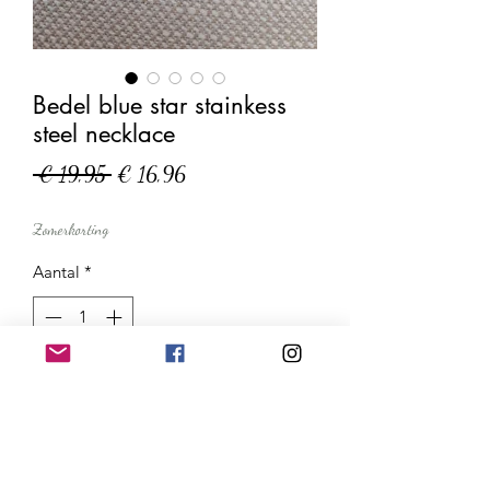
Bedel blue star stainkess
steel necklace
Normale
Verkoopprijs
 € 19,95 
€ 16,96
prijs
Zomerkorting
Aantal
*
In winkelwagen
Nu kopen