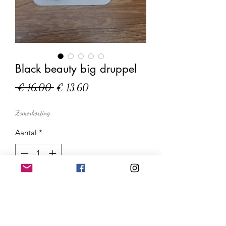
Black beauty big druppel
Normale
Verkoopprijs
 € 16,00 
€ 13,60
prijs
Zomerkorting
Aantal
*
In winkelwagen
Nu kopen