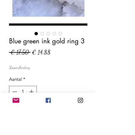
Blue green ink gold ring 3
Normale
Verkoopprijs
 € 17,50 
€ 14,88
prijs
Zomerkorting
Aantal
*
In winkelwagen
Nu kopen