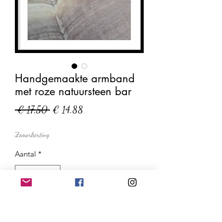
Handgemaakte armband
met roze natuursteen bar
Normale
Verkoopprijs
 € 17,50 
€ 14,88
prijs
Zomerkorting
Aantal
*
In winkelwagen