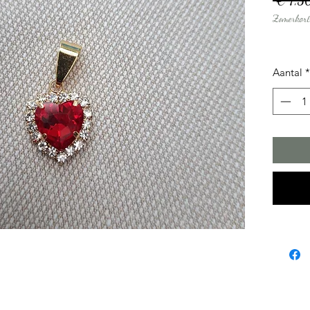
 € 7,5
Zomerkort
Aantal
*