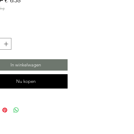
0 
€ 6,38
ing
prijs
In winkelwagen
Nu kopen