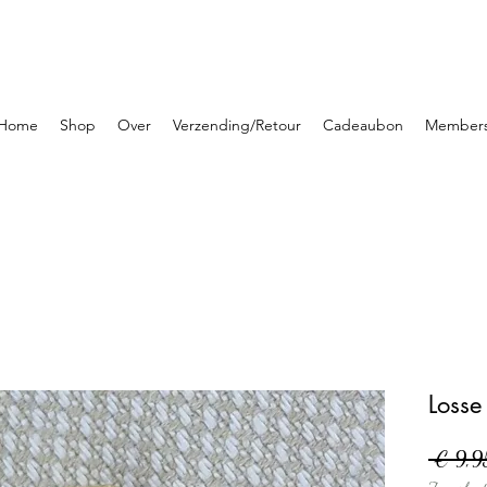
Home
Shop
Over
Verzending/Retour
Cadeaubon
Member
Losse
 € 9,9