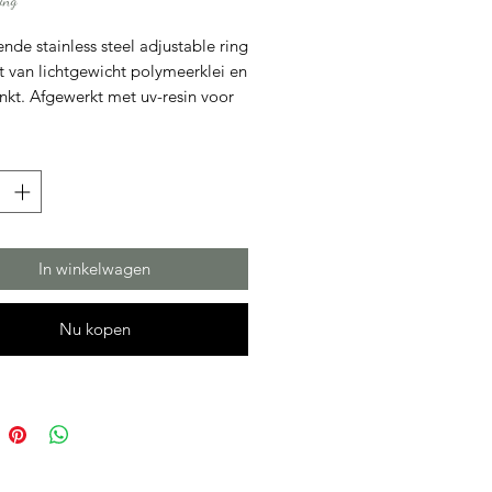
ing
prijs
ende stainless steel adjustable ring
 van lichtgewicht polymeerklei en
nkt. Afgewerkt met uv-resin voor
ra glimmend effect.
In winkelwagen
Nu kopen