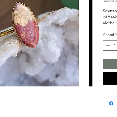
Zomerkort
Schitter
gemaakt
alcoholi
een ext
Aantal
*