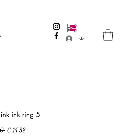
s
Inloggen
ink ink ring 5
Normale
Verkoopprijs
50 
€ 14,88