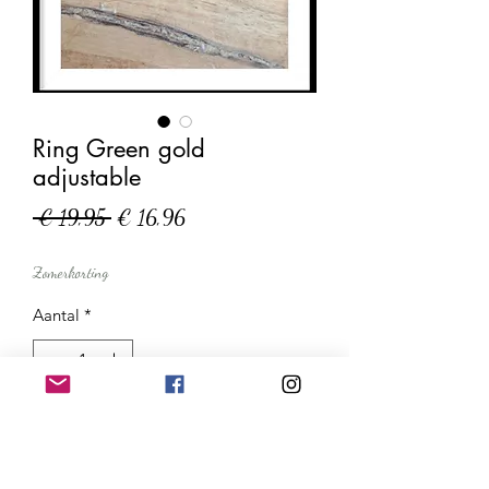
Ring Green gold
adjustable
Normale
Verkoopprijs
 € 19,95 
€ 16,96
prijs
Zomerkorting
Aantal
*
In winkelwagen
Nu kopen