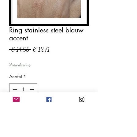
Ring stainless steel blauw
accent
Normale
Verkoopprijs
 € 14,95 
€ 12,71
prijs
Zomerkorting
Aantal
*
In winkelwagen
Nu kopen