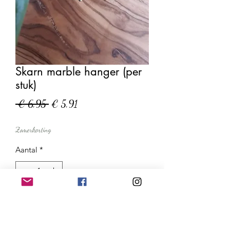
Skarn marble hanger (per
stuk)
Normale
Verkoopprijs
 € 6,95 
€ 5,91
prijs
Zomerkorting
Aantal
*
In winkelwagen