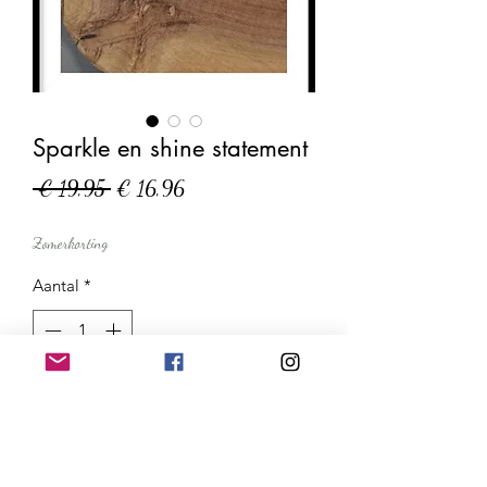
Sparkle en shine statement
Normale
Verkoopprijs
 € 19,95 
€ 16,96
prijs
Zomerkorting
Aantal
*
In winkelwagen
Nu kopen