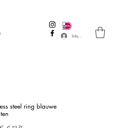
s
Inloggen
less steel ring blauwe
ten
Normale
Verkoopprijs