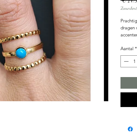
 € 14,
Zomerkort
Prachtig
dragen 
accente
Aantal
*