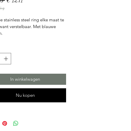
95 
€ 12,71
ing
prijs
e stainless steel ring elke maat te
want verstelbaar. Met blauwe
n.
In winkelwagen
Nu kopen