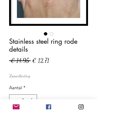
Stainless steel ring rode
details
Normale
Verkoopprijs
 € 14,95 
€ 12,71
prijs
Zomerkorting
Aantal
*
In winkelwagen
Nu kopen