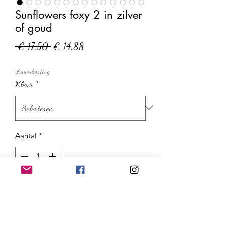
Sunflowers foxy 2 in zilver
of goud
Normale
Verkoopprijs
 € 17,50 
€ 14,88
prijs
Zomerkorting
Kleur
*
Aantal
*
In winkelwagen
Nu kopen