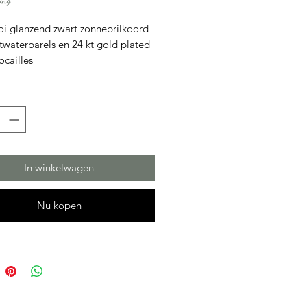
ing
prijs
i glanzend zwart zonnebrilkoord
twaterparels en 24 kt gold plated
ocailles
cm
In winkelwagen
Nu kopen