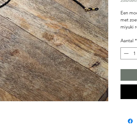
Zomerkort
Een moo
met zoe
miyuki r
+/- 70 
Aantal
*