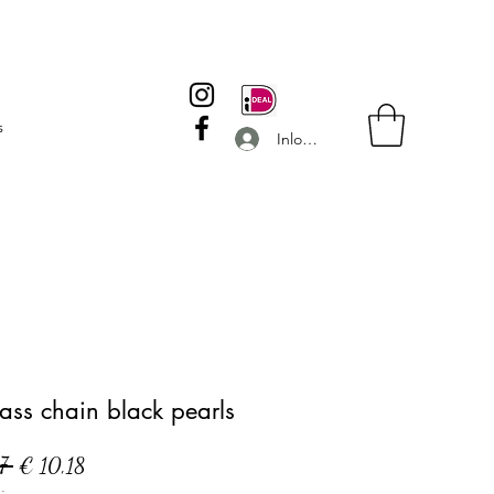
s
Inloggen
ass chain black pearls
Normale
Verkoopprijs
7 
€ 10,18