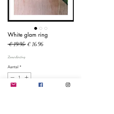
White glam ring
Normale
Verkoopprijs
 € 19,95 
€ 16,96
prijs
Zomerkorting
Aantal
*
In winkelwagen
Nu kopen