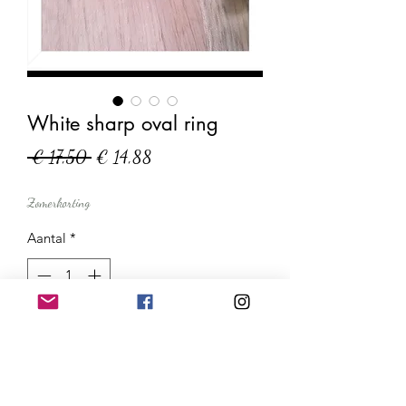
White sharp oval ring
Normale
Verkoopprijs
 € 17,50 
€ 14,88
prijs
Zomerkorting
Aantal
*
In winkelwagen
Nu kopen